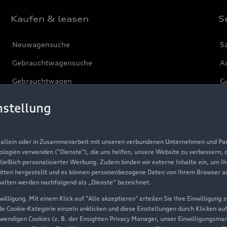
Kaufen & leasen
S
Neuwagensuche
S
Gebrauchtwagensuche
Au
Gebrauchtwagen
G
Finanzierung
Au
nstellung
Aktionen & Angebote
m
Geschäftskunden
, allein oder in Zusammenarbeit mit unseren verbundenen Unternehmen und Part
nologien verwenden ("Dienste"), die uns helfen, unsere Website zu verbessern,
hließlich personalisierter Werbung. Zudem binden wir externe Inhalte ein, um I
Über Audi
tten hergestellt und es können personenbezogene Daten von Ihrem Browser an 
halten werden nachfolgend als „Dienste“ bezeichnet.
Unternehmen
illigung. Mit einem Klick auf "Alle akzeptieren" erteilen Sie Ihre Einwilligung
ede Cookie-Kategorie einzeln anklicken und diese Einstellungen durch Klicken au
Karriere
twendigen Cookies (z. B. der Ensighten Privacy Manager, unser Einwilligungsma