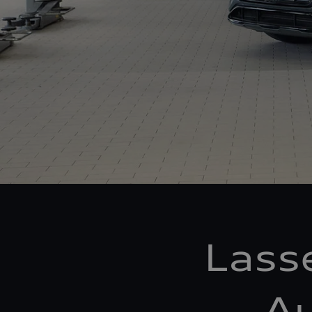
Lass
Au